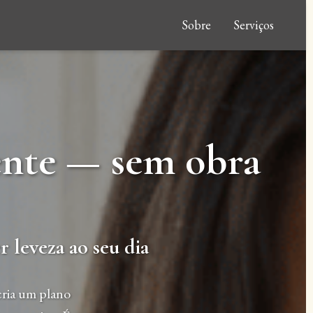
Sobre
Serviços
ente — sem obra
r leveza ao seu dia
cria um plano