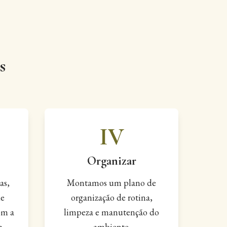
s
IV
Organizar
as,
Montamos um plano de
de
organização de rotina,
om a
limpeza e manutenção do
a.
ambiente.