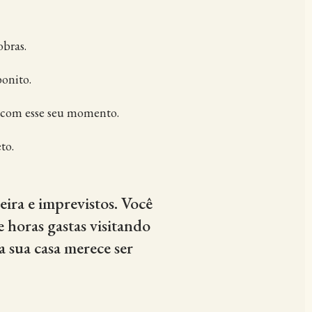
obras.
bonito.
a com esse seu momento.
to.
ira e imprevistos. Você
 horas gastas visitando
a sua casa merece ser