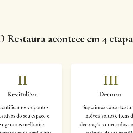
O Restaura acontece em 4 etapa
II
III
Revitalizar
Decorar
dentificamos os pontos
Sugerimos cores, textur
ositivos do seu espaço e
móveis soltos e itens 
sugerimos melhorias.
decoração conectados c
tiramos tudo aquilo que
essência da sua famíli